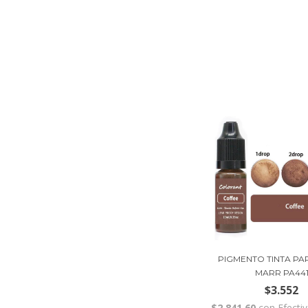
PIGMENTO TINTA PA
MARR PA44
$3.552
$2.841,60
con
Efecti