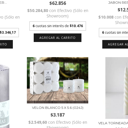
$62.856
R...
JABON REP
$12.
$50.284,80
con
Efectivo (Sólo en
Showroom)
vo (Sólo en
$10.008
con
Ef
)
Showr
6
cuotas sin interés de
$10.476
$3.346,17
6
cuotas sin int
VELON BLANCO 5 X 5.6 (024J)
$3.187
$2.549,60
con
Efectivo (Sólo en
VELA TORNEADA
Showroom)