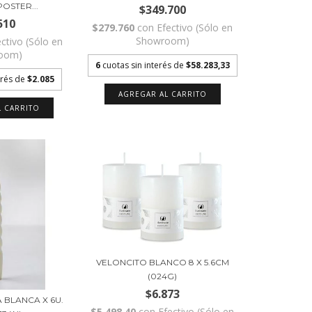
OSTER...
$349.700
510
$279.760
con
Efectivo (Sólo en
Showroom)
ectivo (Sólo en
oom)
6
cuotas sin interés de
$58.283,33
erés de
$2.085
VELONCITO BLANCO 8 X 5.6CM
(024G)
$6.873
 BLANCA X 6U.
$5.498,40
con
Efectivo (Sólo en