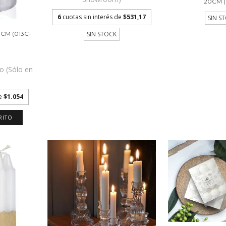
20CM (
6
cuotas sin interés de
$531,17
SIN S
SIN STOCK
CM (013C-
vo (Sólo en
)
de
$1.054