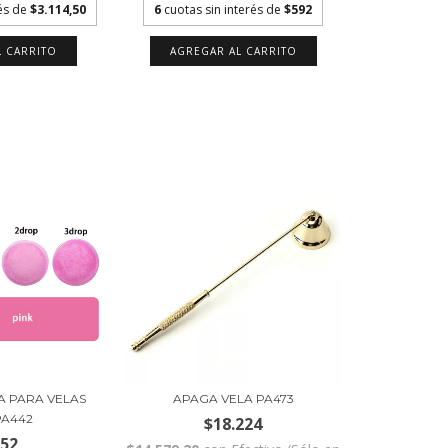
rés de
$3.114,50
6
cuotas sin interés de
$592
APAGA VELA PA473
A PARA VELAS
PA442
$18.224
552