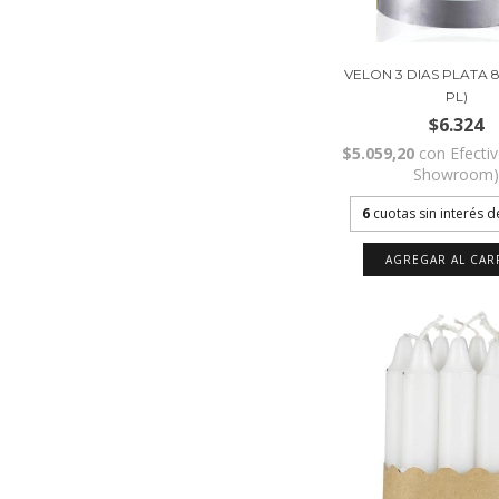
VELON 3 DIAS PLATA 8
PL)
$6.324
$5.059,20
con
Efecti
Showroom
6
cuotas sin interés 