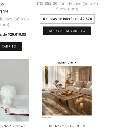
$12.355,20
con
Efectivo (Sólo en
05
Showroom)
.119
fectivo (Sólo en
6
cuotas sin interés de
$2.574
oom)
és de
$20.019,83
CONA 3D YESO
KIT MOMENTO PITTA