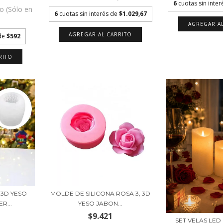
6
cuotas sin inte
vo (Sólo en
6
cuotas sin interés de
$1.029,67
)
 de
$592
 3D YESO
MOLDE DE SILICONA ROSA 3, 3D
R...
YESO JABON...
$9.421
SET VELAS LE