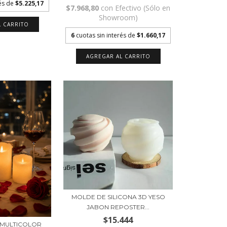
rés de
$5.225,17
$7.968,80
con
Efectivo (Sólo en
Showroom)
6
cuotas sin interés de
$1.660,17
MOLDE DE SILICONA 3D YESO
JABON REPOSTER...
$15.444
D MULTICOLOR