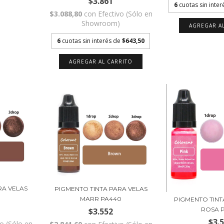
$3.861
6
cuotas sin inte
$3.088,80
con
Efectivo (Sólo en
Showroom)
6
cuotas sin interés de
$643,50
RA VELAS
PIGMENTO TINTA PARA VELAS
1
MARR PA440
PIGMENTO TINT
ROSA 
$3.552
$3.
vo (Sólo en