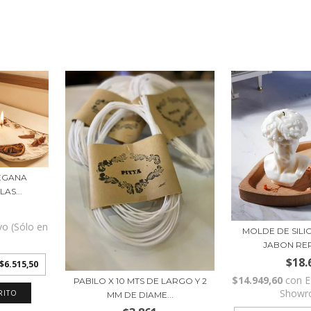
VEGANA
AS...
vo (Sólo en
MOLDE DE SILI
)
JABON REP
$18.
$6.515,50
$14.949,60
con
E
PABILO X 10 MTS DE LARGO Y 2
Showr
MM DE DIAME...