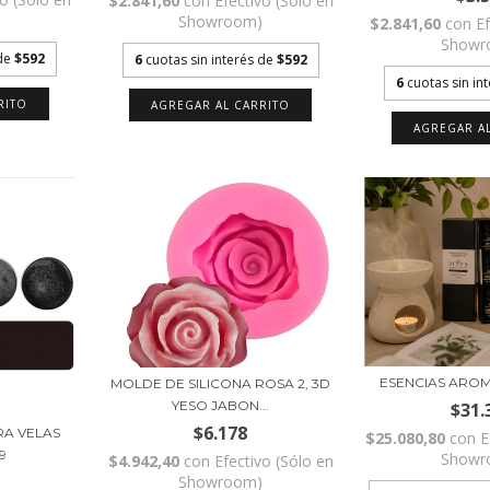
$2.841,60
con
Efectivo (Sólo en
)
Showroom)
$2.841,60
con
E
Showr
 de
$592
6
cuotas sin interés de
$592
6
cuotas sin in
ESENCIAS AROM
MOLDE DE SILICONA ROSA 2, 3D
YESO JABON...
$31.
$6.178
RA VELAS
$25.080,80
con
E
9
Showr
$4.942,40
con
Efectivo (Sólo en
Showroom)