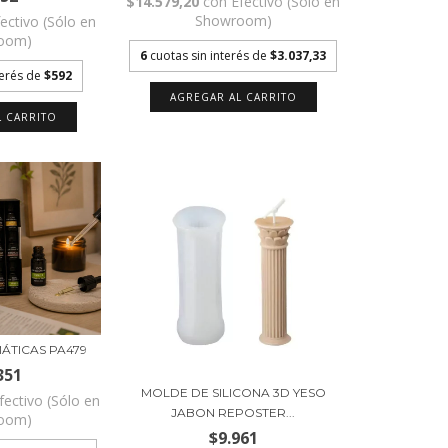
$14.579,20
con
Efectivo (Sólo en
Showroom)
fectivo (Sólo en
oom)
6
cuotas sin interés de
$3.037,33
terés de
$592
ÁTICAS PA479
351
MOLDE DE SILICONA 3D YESO
fectivo (Sólo en
JABON REPOSTER...
oom)
$9.961