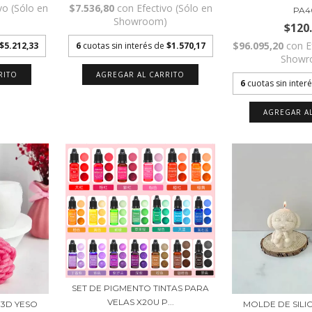
vo (Sólo en
$7.536,80
con
Efectivo (Sólo en
PA4
)
Showroom)
$120
$96.095,20
con
E
$5.212,33
6
cuotas sin interés de
$1.570,17
Showr
6
cuotas sin inter
SET DE PIGMENTO TINTAS PARA
VELAS X20U P...
 3D YESO
MOLDE DE SILI