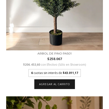
ARBOL DE PINO PA501
$258.067
$206.453,60
con
Efectivo (Sólo en Showroom)
6
cuotas sin interés de
$43.011,17