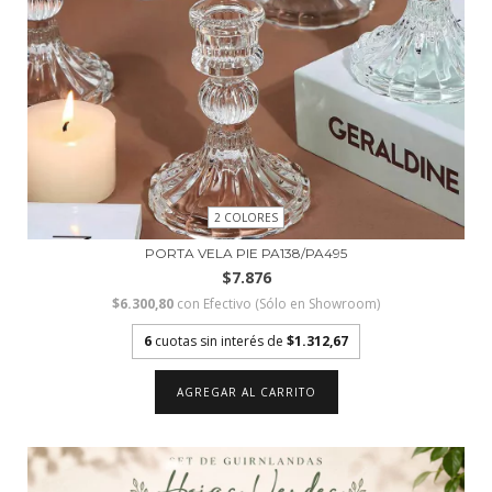
2 COLORES
PORTA VELA PIE PA138/PA495
$7.876
$6.300,80
con
Efectivo (Sólo en Showroom)
6
cuotas sin interés de
$1.312,67
AGREGAR AL CARRITO