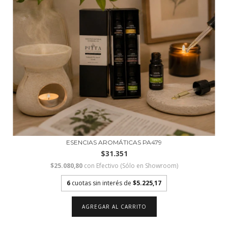
ESENCIAS AROMÁTICAS PA479
$31.351
$25.080,80
con
Efectivo (Sólo en Showroom)
6
cuotas sin interés de
$5.225,17