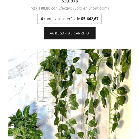
$33.976
$27.180,80
con
Efectivo (Sólo en Showroom)
6
cuotas sin interés de
$5.662,67