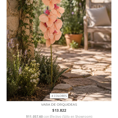
4 COLORES
VARA DE ORQUIDEAS
$13.822
$11.057,60
con
Efectivo (Sólo en Showroom)