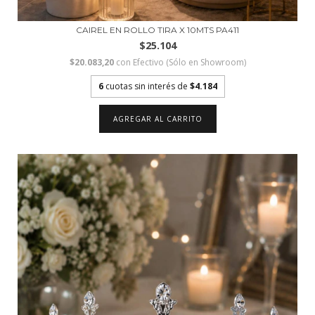
CAIREL EN ROLLO TIRA X 10MTS PA411
$25.104
$20.083,20
con
Efectivo (Sólo en Showroom)
6
cuotas sin interés de
$4.184