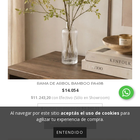
RAMA DE ARBOL BAMBOO PA498
$14.054
$11.243,20
con
Efectivo (Sólo en Showroom)
6
cuotas sin interés de
$2.342,33
Al navegar por este sitio
aceptás el uso de cookies
para
agilizar tu experiencia de compra.
ENTENDIDO